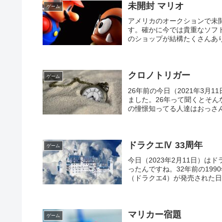
未開封 マリオ
ゲーム
アメリカのオークションで未開
す。確かに今では貴重なソフ
のショップが結構たくさんあり
クロノトリガー
ゲーム
26年前の今日（2021年3
ました。26年って聞くとそん
の憧憬知ってる人達はおっさん
ドラクエⅣ 33周年
ゲーム
今日（2023年2月11日）
ったんですね。32年前の199
（ドラクエ4）が発売された日
マリカー宿題
ゲーム