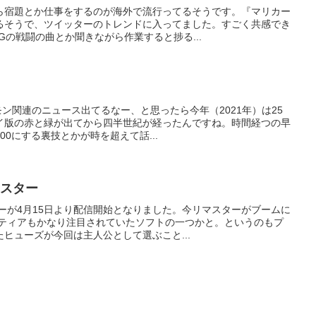
ら宿題とか仕事をするのが海外で流行ってるそうです。『マリカー
るそうで、ツイッターのトレンドに入ってました。すごく共感でき
Gの戦闘の曲とか聞きながら作業すると捗る...
モン関連のニュース出てるなー、と思ったら今年（2021年）は25
イ版の赤と緑が出てから四半世紀が経ったんですね。時間経つの早
0にする裏技とかが時を超えて話...
マスター
ーが4月15日より配信開始となりました。今リマスターがブームに
ンティアもかなり注目されていたソフトの一つかと。というのもプ
ヒューズが今回は主人公として選ぶこと...