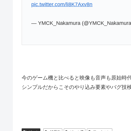
pic.twitter.com/li8K7Axv8n
— YMCK_Nakamura (@YMCK_Nakamur
今のゲーム機と比べると映像も音声も原始時
シンプルだからこそのやり込み要素やバグ技