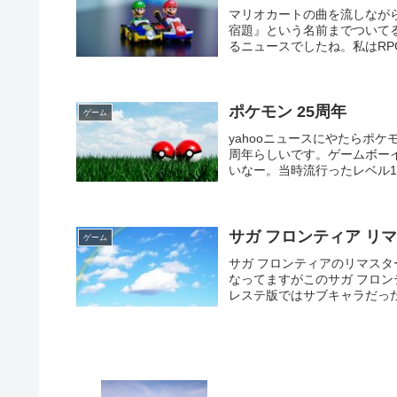
マリオカートの曲を流しなが
宿題』という名前までついて
るニュースでしたね。私はRP
ポケモン 25周年
ゲーム
yahooニュースにやたらポケ
周年らしいです。ゲームボー
いなー。当時流行ったレベル10
サガ フロンティア リ
ゲーム
サガ フロンティアのリマスタ
なってますがこのサガ フロ
レステ版ではサブキャラだった