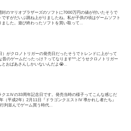
封のマリオブラザーズのソフトに7000万円の値が付いたそうで
トですがだいぶ跳ね上がりましたね。私が子供の頃はゲームソフト
ました。遊び終わったソフトを買い取って...
月11日）がクロノトリガーの発売日だったそうでトレンドに上がって
な昔のゲームだったっけ？ってなります^^;どうせクロノトリガー
とおばあさんしかいないんだよ😭...
はドラクエⅣの33周年記念日です。発売当時の様子ってこんな感じだ
0年（平成2年）2月11日『ドラゴンクエストIV 導かれし者たち』
行列並んでゲーム買う時代...