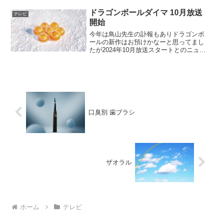
か概念がやたら難しいんですよね。原作
読んだ方が100％楽し...
ドラゴンボールダイマ 10月放送
テレビ
開始
今年は鳥山先生の訃報もありドラゴンボ
ールの新作はお預けかなーと思ってまし
たが2024年10月放送スタートとのニュー
スがありました。「ドラゴンボール
DAIMA」2024年10月放送決定！新キャラ
クター&メインビジュアルが解禁さらに待
望の新トレ...
口臭別 歯ブラシ
ザオラル
ホーム
テレビ