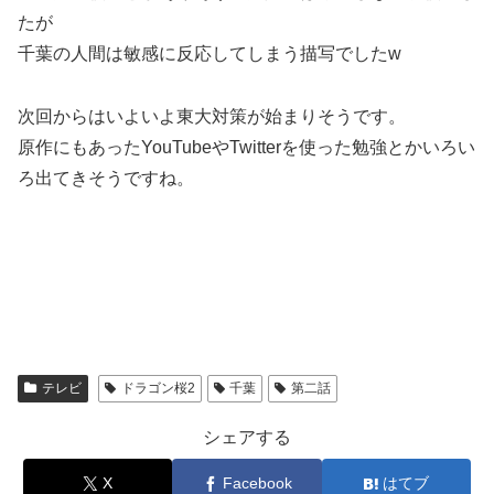
たが
千葉の人間は敏感に反応してしまう描写でしたw
次回からはいよいよ東大対策が始まりそうです。
原作にもあったYouTubeやTwitterを使った勉強とかいろい
ろ出てきそうですね。
テレビ
ドラゴン桜2
千葉
第二話
シェアする
X
Facebook
はてブ