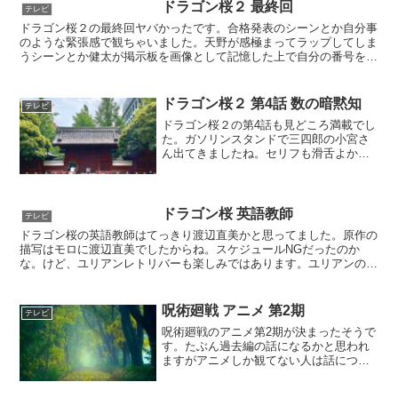
組に期待はしてたんで...
ドラゴン桜２ 最終回
テレビ
ドラゴン桜２の最終回ヤバかったです。合格発表のシーンとか自分事
のような緊張感で観ちゃいました。天野が感極まってラップしてしま
うシーンとか健太が掲示板を画像として記憶した上で自分の番号をた
どるとか独特な演出も良かったですね。そして、一番気にな...
ドラゴン桜２ 第4話 数の暗黙知
テレビ
ドラゴン桜２の第4話も見どころ満載でし
た。ガソリンスタンドで三四郎の小宮さ
ん出てきましたね。セリフも滑舌よかっ
たんですが、一瞬でしたｗ勉強法も斬新
でした。まさか小学校二年生の算数から
始めるとは！『数の暗黙知』を鍛えるに
はそのレベルの問題を数...
ドラゴン桜 英語教師
テレビ
ドラゴン桜の英語教師はてっきり渡辺直美かと思ってました。原作の
描写はモロに渡辺直美でしたからね。スケジュールNGだったのか
な。けど、ユリアンレトリバーも楽しみではあります。ユリアンの英
語マジで凄いですからね。何気に高学歴で受験の大変さも知っ...
呪術廻戦 アニメ 第2期
テレビ
呪術廻戦のアニメ第2期が決まったそうで
す。たぶん過去編の話になるかと思われ
ますがアニメしか観てない人は話につい
ていくのがちょっと大変かもしれないで
すね。だいぶ期間空きますし。セリフと