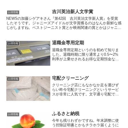
リーマンの倍くらい稼いでいるそうで
す。まあ、もちろん普通のめだかではな
くて品種改良された観賞魚用...
吉川英治新人文学賞
お得情報
NEWSの加藤シゲアキさん『第42回 吉川英治文学新人賞』を受賞
したそうです。ジャニーズアイドルが文学賞獲るのはなんか新鮮な感
じがしますね。ベストジーニスト賞とか映画関連の賞とかはジャニー
ズのブランドと本人のルックスといった要素をどうしても...
退職金専用定期
お得情報
退職金専用定期というのを初めて知りま
した。退職時期に限り通常より0.5〜2%
利率が上乗せされるお得な定期預金なん
です。昔は退職というと定年退職という
感じでしたが今では転職が普通の時代で
すからね。若くても退職する人は多いわ
けでどの世代も知って...
宅配クリーニング
お得情報
クリーニング店にもなかなか足を運びず
らい昨今宅配クリーニングというサービ
スが非常に人気です。文字通り宅配で完
結する利便性もそうですが高級ブランド
に対応しているところもあったり洋服を
修理してくれるところまであるんです
ね。個人的に凄いな、と思っ...
ふるさと納税
お得情報
今年も残りわずかですね。年末調整に使
う控除証明書とかもチラホラ届くように