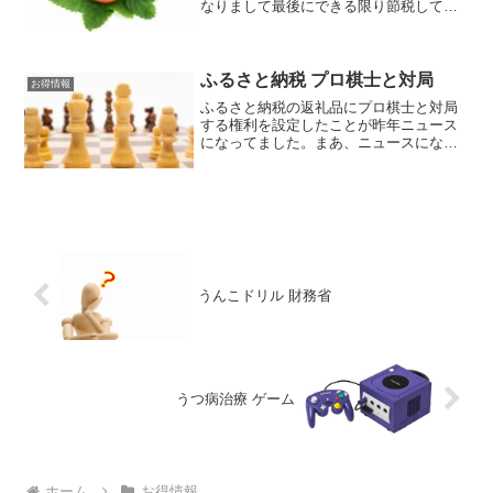
なりまして最後にできる限り節税して得
しようとポータルサイトをいろいろ読み
漁りました。こちらとかですね。東京03
がCMでやってるふるさと納税のポータル
サイトでネットで買い...
ふるさと納税 プロ棋士と対局
お得情報
ふるさと納税の返礼品にプロ棋士と対局
する権利を設定したことが昨年ニュース
になってました。まあ、ニュースになっ
たのはその役務の提供場所がそのふるさ
と納税の対象地域と違い国からストップ
がかかった話でしたけど（ニュース記事
⇒ふるさと納税返礼品「ト...
うんこドリル 財務省
うつ病治療 ゲーム
ホーム
お得情報