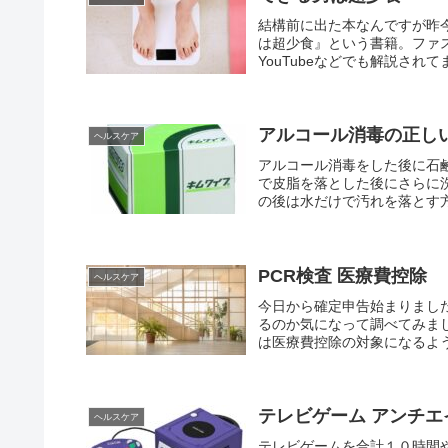
結構前に出た本なんですが昨
は超少食』という書籍。ファ
YouTubeなどでも解説され
アルコール消毒の正し
ヘルスケア
アルコール消毒をした後に石
で皮脂を落とした後にさらに
の後は水だけで汚れを落とす方
PCR検査 医療費控除
ヘルスケア
今日から確定申告始まりまし
るのか気になって調べてみま
は医療費控除の対象になるよう
テレビゲーム アンチエ
ヘルスケア
テレビゲームを合計１０時間