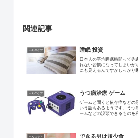
関連記事
睡眠 投資
ヘルスケア
日本人の平均睡眠時間って先
れない習慣になってしまいが
にも見えるんですがしっかり睡
うつ病治療 ゲーム
ヘルスケア
ゲームと聞くと依存症などの
いう話もあるようです。うつ
ームなどの没頭できるものを利
できる男は超少食
ヘルスケア