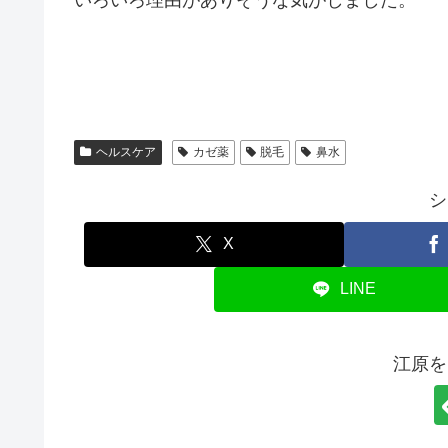
ヘルスケア
カゼ薬
脱毛
鼻水
シ
X
LINE
江原を