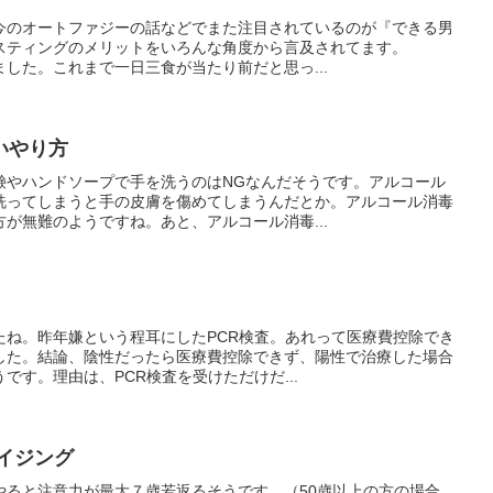
今のオートファジーの話などでまた注目されているのが『できる男
スティングのメリットをいろんな角度から言及されてます。
てました。これまで一日三食が当たり前だと思っ...
いやり方
鹸やハンドソープで手を洗うのはNGなんだそうです。アルコール
洗ってしまうと手の皮膚を傷めてしまうんだとか。アルコール消毒
が無難のようですね。あと、アルコール消毒...
たね。昨年嫌という程耳にしたPCR検査。あれって医療費控除でき
した。結論、陰性だったら医療費控除できず、陽性で治療した場合
です。理由は、PCR検査を受けただけだ...
イジング
やると注意力が最大７歳若返るそうです。（50歳以上の方の場合